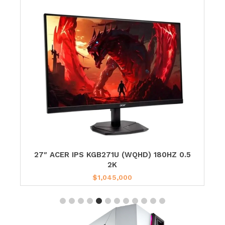
S
27″ ACER IPS KGB271U (WQHD) 180HZ 0.5
2K
$
1,045,000
Add to cart