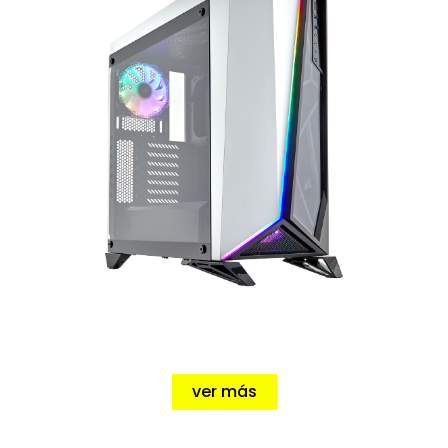
Tenemos los mejores
Chasis
, descubre
las ultimas novedades.
ver más