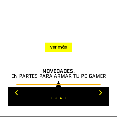
Teclados, Mouse, Diademas, conoce
todo lo que tenemos para que te
conviertas en un
Verdadero Gamer
ver más
NOVEDADES
!
EN PARTES PARA ARMAR TU PC GAMER