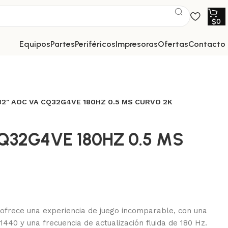
$
0
equipos
partes
periféricos
impresoras
ofertas
contacto
32″ AOC VA CQ32G4VE 180HZ 0.5 MS CURVO 2K
Q32G4VE 180HZ 0.5 MS
ofrece una experiencia de juego incomparable, con una
 1440 y una frecuencia de actualización fluida de 180 Hz.