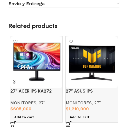
Envío y Entrega
Related products
27″ ACER IPS KA272
27″ ASUS IPS
27″
(FHD) 144HZ 1MS
VG27AQ5A (WQHD)
GA
MONITORES
,
27"
MONITORES
,
27"
MO
210HZ 1MS 2K
$
605,000
$
1,210,000
$
9
Add to cart
Add to cart
A