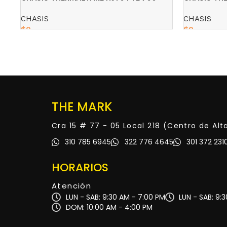
BRONZE BLACK
WHITE
CHASIS
CHASIS
$
0
$
0
Read more
Read more
THE MARK
Cra 15 # 77 - 05 Local 218 (Centro de Al
310 785 6945
322 776 4645
301 372 231
HORARIOS
Atención
LUN - SAB: 9:30 AM - 7:00 PM
LUN - SAB: 9:
DOM: 10:00 AM - 4:00 PM