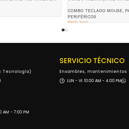
ELITE RGB TECLADO Y MOUS
COMBO TECLADO MOUSE
,
P
PERIFÉRICOS
$
139,990
Add to cart
SERVICIO TÉCNICO
ta Tecnología)
Ensambles, mantenimientos 
0
LUN - VI: 10:00 AM - 4:00 PM
30 AM - 7:00 PM