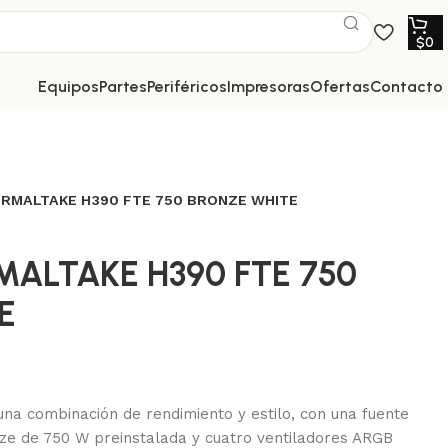
$
0
equipos
partes
periféricos
impresoras
ofertas
contacto
ERMALTAKE H390 FTE 750 BRONZE WHITE
MALTAKE H390 FTE 750
E
a combinación de rendimiento y estilo, con una fuente
ze de 750 W preinstalada y cuatro ventiladores ARGB