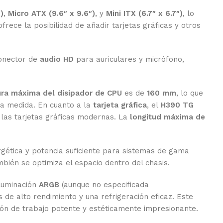
)
,
Micro ATX (9.6″ x 9.6″)
, y
Mini ITX (6.7″ x 6.7″)
, lo
frece la posibilidad de añadir tarjetas gráficas y otros
onector de
audio HD
para auriculares y micrófono,
ura máxima del disipador de CPU
es de
160 mm
, lo que
ta medida. En cuanto a la
tarjeta gráfica
, el
H390 TG
e las tarjetas gráficas modernas. La
longitud máxima de
ergética y potencia suficiente para sistemas de gama
mbién se optimiza el espacio dentro del chasis.
iluminación
ARGB
(aunque no especificada
e alto rendimiento y una refrigeración eficaz. Este
ión de trabajo potente y estéticamente impresionante.