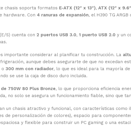
te chasis soporta formatos
E-ATX (12″ x 13″)
,
ATX (12″ x 9.6″
 de hardware. Con
4 ranuras de expansión
, el H390 TG ARGB o
 (E/S) cuenta con
2 puertos USB 3.0
,
1 puerto USB 2.0
y un c
mas.
es importante considerar al planificar tu construcción. La
alt
refrigeración, aunque debes asegurarte de que no excedan es
o
300 mm con radiador
, lo que es ideal para la mayoría d
ndo se use la caja de disco duro incluida.
n de 750W 80 Plus Bronze
, lo que proporciona eficiencia en
da, no solo se asegura un funcionamiento fiable, sino que ta
n un chasis atractivo y funcional, con características como 
 de personalización de colores), espacio para componentes d
spaciosa y flexible para construir un PC gaming o una estac