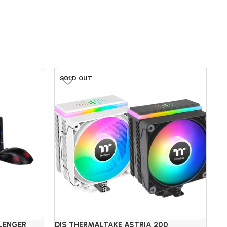
SOLD OUT
S
LENGER
DIS THERMALTAKE ASTRIA 200
DI