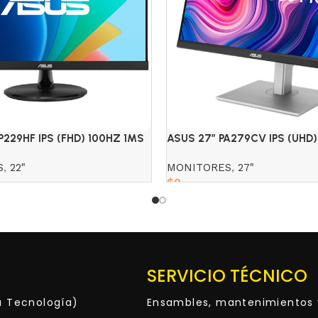
P229HF IPS (FHD) 100HZ 1MS
ASUS 27″ PA279CV IPS (UHD
4K MONITOR
S
,
22"
MONITORES
,
27"
$
0
Read more
SERVICIO TÉCNICO
ta Tecnología)
Ensambles, mantenimientos 