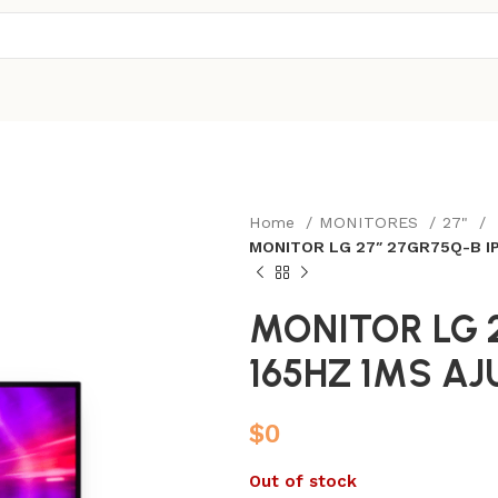
Home
MONITORES
27"
MONITOR LG 27″ 27GR75Q-B I
MONITOR LG 2
165HZ 1MS A
$
0
Out of stock