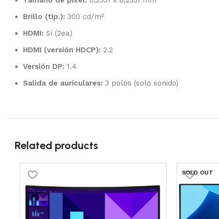
Tamaño de píxel:
0,2331 x 0,2331 mm
Brillo (típ.):
300 cd/m²
HDMI:
Sí (2ea)
HDMI (versión HDCP):
2.2
Versión DP:
1.4
Salida de auriculares:
3 polos (solo sonido)
Related products
SOLD OUT