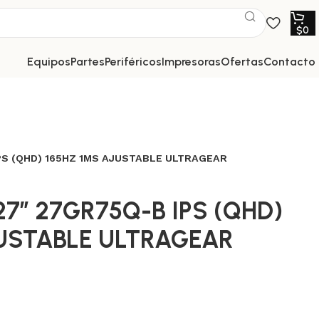
$
0
equipos
partes
periféricos
impresoras
ofertas
contacto
PS (QHD) 165HZ 1MS AJUSTABLE ULTRAGEAR
7″ 27GR75Q-B IPS (QHD)
JUSTABLE ULTRAGEAR