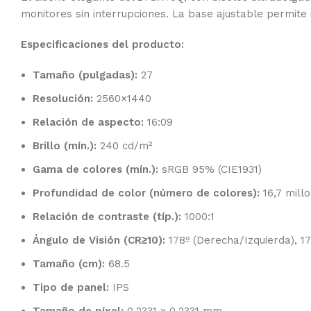
monitores sin interrupciones. La base ajustable permite 
Especificaciones del producto:
Tamaño (pulgadas):
27
Resolución:
2560×1440
Relación de aspecto:
16:09
Brillo (mín.):
240 cd/m²
Gama de colores (mín.):
sRGB 95% (CIE1931)
Profundidad de color (número de colores):
16,7 mill
Relación de contraste (típ.):
1000:1
Ángulo de Visión (CR≥10):
178º (Derecha/Izquierda), 17
Tamaño (cm):
68.5
Tipo de panel:
IPS