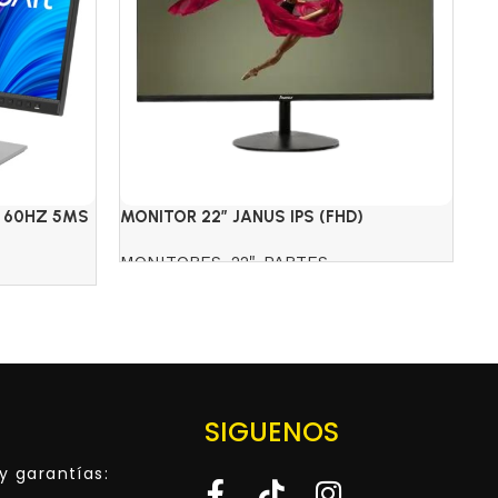
) 60HZ 5MS
MONITOR 22″ JANUS IPS (FHD)
MO
PARLANTES 100 HZ SIN BORDE
(W
MONITORES
,
22"
,
PARTES
M
$
Read more
SIGUENOS
y garantías: