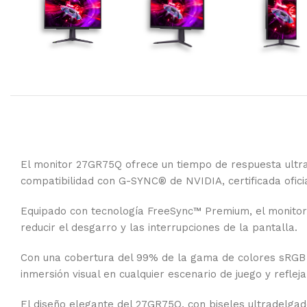
El monitor 27GR75Q ofrece un tiempo de respuesta ultrar
compatibilidad con G-SYNC® de NVIDIA, certificada oficia
Equipado con tecnología FreeSync™ Premium, el monitor 
reducir el desgarro y las interrupciones de la pantalla.
Con una cobertura del 99% de la gama de colores sRGB y
inmersión visual en cualquier escenario de juego y reflej
El diseño elegante del 27GR75Q, con biseles ultradelgad