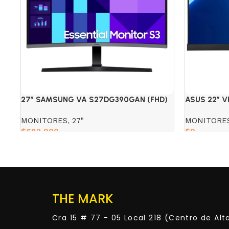
27″ SAMSUNG VA S27DG390GAN (FHD)
ASUS 22″ V
100HZ 4MS
MONITOR
MONITORES
,
27"
MONITORE
$
682,000
$
0
Add to cart
Read more
THE MARK
Cra 15 # 77 - 05 Local 218 (Centro de Al