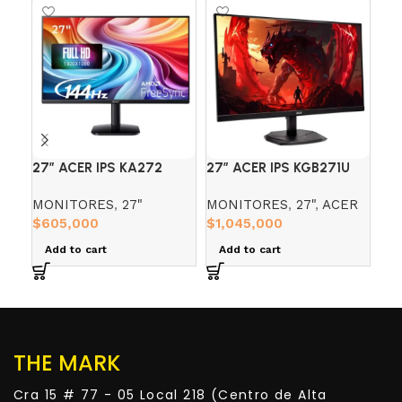
27″ ACER IPS KA272
27″ ACER IPS KGB271U
27″
(FHD) 144HZ 1MS
(WQHD) 180HZ 0.5 2K
VG
MONITORES
,
27"
MONITORES
,
27"
,
ACER
MO
21
$
605,000
$
1,045,000
$
1
Add to cart
Add to cart
A
THE MARK
Cra 15 # 77 - 05 Local 218 (Centro de Alta