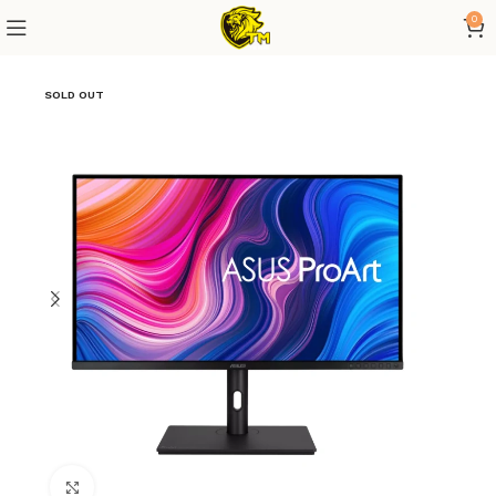
0
SOLD OUT
Click to enlarge