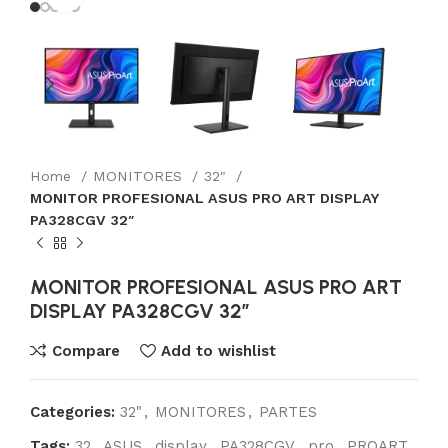
Home
MONITORES
32"
MONITOR PROFESIONAL ASUS PRO ART DISPLAY
PA328CGV 32″
MONITOR PROFESIONAL ASUS PRO ART
DISPLAY PA328CGV 32″
Compare
Add to wishlist
Categories:
32"
,
MONITORES
,
PARTES
Tags:
32
,
ASUS
,
display
,
PA328CGV
,
pro
,
PROART