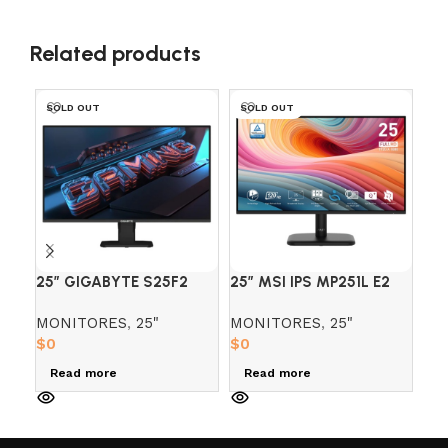
Related products
SOLD OUT
SOLD OUT
SO
25″ GIGABYTE S25F2
25″ MSI IPS MP251L E2
27
FHD IPS 200HZ 1MS
(FHD) 120HZ 1MS
VG
MONITORES
,
25"
MONITORES
,
25"
MO
PLANO
1M
$
0
$
0
$
0
Read more
Read more
R