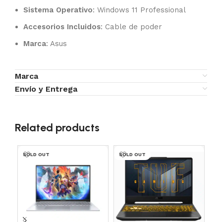
Sistema Operativo
: Windows 11 Professional
Accesorios Incluidos
: Cable de poder
Marca
: Asus
Marca
Envío y Entrega
Related products
SOLD OUT
SOLD OUT
SO