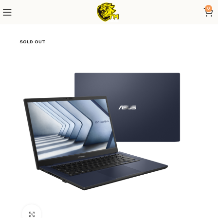
0
SOLD OUT
Click to enlarge