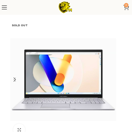
0
SOLD OUT
Click to enlarge