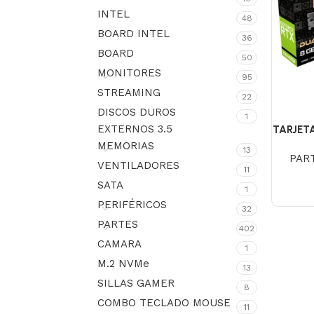
INTEL
48
BOARD INTEL
36
BOARD
50
MONITORES
95
STREAMING
22
DISCOS DUROS
1
EXTERNOS 3.5
TARJETA
MEMORIAS
13
PAR
VENTILADORES
11
SATA
1
PERIFÉRICOS
32
PARTES
402
CAMARA
1
M.2 NVMe
13
SILLAS GAMER
8
COMBO TECLADO MOUSE
11