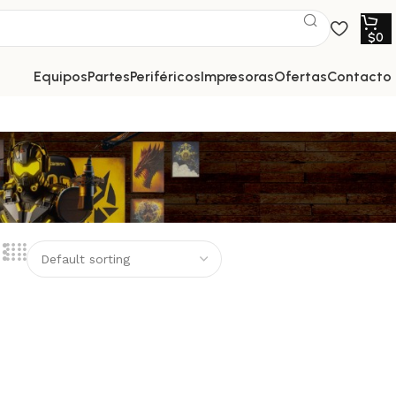
$
0
equipos
partes
periféricos
impresoras
ofertas
contacto