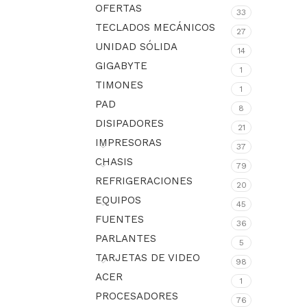
OFERTAS
33
TECLADOS MECÁNICOS
27
UNIDAD SÓLIDA
14
GIGABYTE
1
TIMONES
1
PAD
8
DISIPADORES
21
IMPRESORAS
37
CHASIS
79
REFRIGERACIONES
20
EQUIPOS
45
FUENTES
36
PARLANTES
5
TARJETAS DE VIDEO
98
ACER
1
PROCESADORES
76