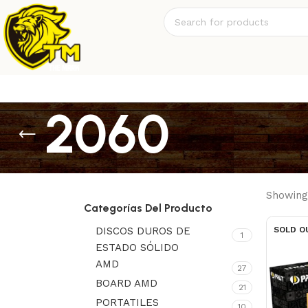
2060
Showing 
Categorías Del Producto
DISCOS DUROS DE
SOLD O
1
ESTADO SÓLIDO
AMD
27
BOARD AMD
21
PORTATILES
10