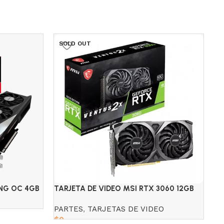
SOLD OUT
S
NG OC 4GB
TARJETA DE VIDEO MSI RTX 3060 12GB
TA
GDDR6 VENTUS 2X
GD
PARTES
,
TARJETAS DE VIDEO
P
$
0
$