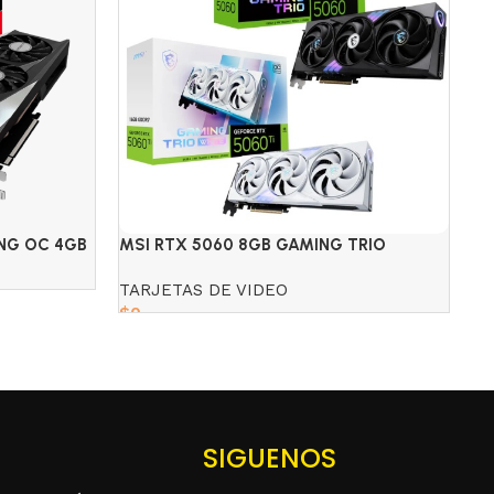
NG OC 4GB
MSI RTX 5060 8GB GAMING TRIO
TA
BLACK/WHITE
16
TARJETAS DE VIDEO
TA
$
0
$
Read more
SIGUENOS