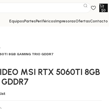
$
0
equipos
partes
periféricos
impresoras
ofertas
contacto
060TI 8GB GAMING TRIO GDDR7
IDEO MSI RTX 5060TI 8GB
 GDDR7
ist
O