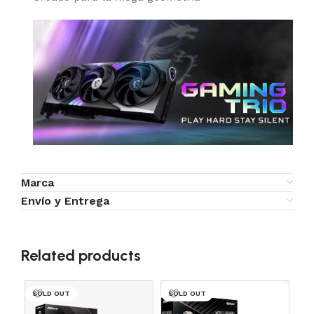
Marca
Envío y Entrega
Related products
SOLD OUT
SOLD OUT
SO