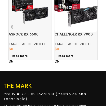
ASROCK RX 6600
CHALLENGER RX 7900
GI
CHALLENGER 8GB OC
GRE 16GB ASROCK AMD
AO
TARJETAS DE VIDEO
TARJETAS DE VIDEO
TA
RADEON
GD
$
0
$
0
R
Read more
Read more
THE MARK
Cra 15 # 77 - 05 Local 218 (Centro de Alta
Tecnología)