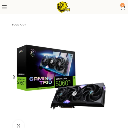
0
SOLD OUT
Click to enlarge