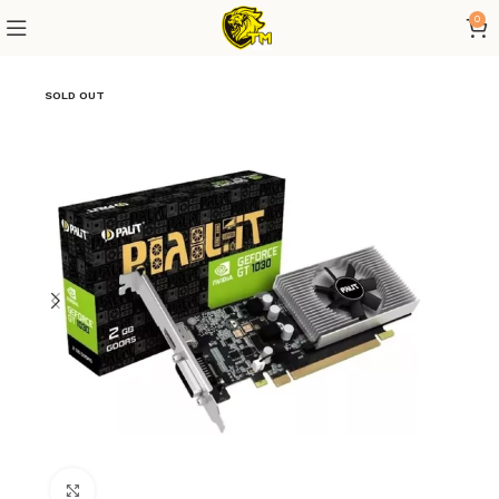
0
SOLD OUT
Click to enlarge