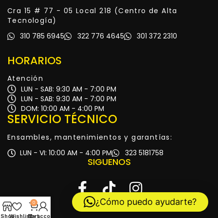
Cra 15 # 77 - 05 Local 218 (Centro de Alta
Tecnología)
310 785 6945
322 776 4645
301 372 2310
HORARIOS
Atención
LUN - SAB: 9:30 AM - 7:00 PM
LUN - SAB: 9:30 AM - 7:00 PM
DOM: 10:00 AM - 4:00 PM
SERVICIO TÉCNICO
Ensambles, mantenimientos y garantías:
LUN - VI: 10:00 AM - 4:00 PM
323 5181758
SIGUENOS
¿Cómo puedo ayudarte?
0
Shop
Wishlist
My account
Cart