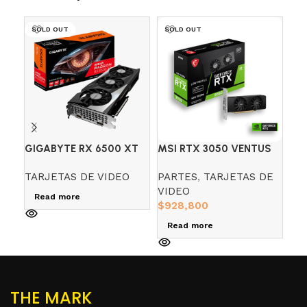
SOLD OUT
SOLD OUT
SO
GIGABYTE RX 6500 XT
MSI RTX 3050 VENTUS
TA
GAMING OC 4GB DDR6
2X 6GB GDDR6
GI
TARJETAS DE VIDEO
PARTES
,
TARJETAS DE
PA
GA
VIDEO
VI
Read more
$
928,800
$
0
Read more
R
THE MARK