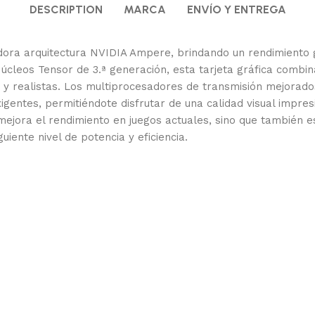
DESCRIPTION
MARCA
ENVÍO Y ENTREGA
dora arquitectura NVIDIA Ampere, brindando un rendimiento g
Núcleos Tensor de 3.ª generación, esta tarjeta gráfica comb
s y realistas. Los multiprocesadores de transmisión mejora
exigentes, permitiéndote disfrutar de una calidad visual impr
ejora el rendimiento en juegos actuales, sino que también es
uiente nivel de potencia y eficiencia.