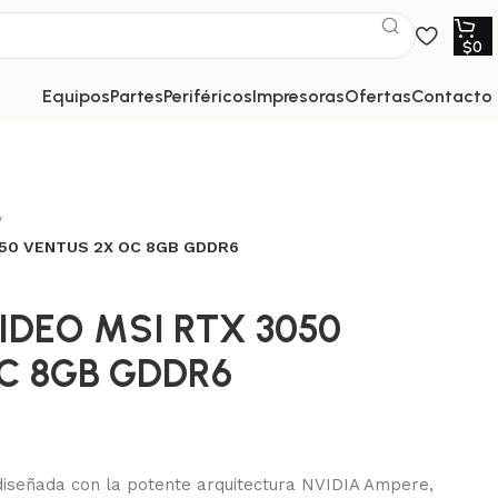
$
0
equipos
partes
periféricos
impresoras
ofertas
contacto
050 VENTUS 2X OC 8GB GDDR6
IDEO MSI RTX 3050
C 8GB GDDR6
iseñada con la potente arquitectura NVIDIA Ampere,