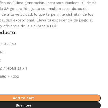
fico de última generación. Incorpora Núcleos RT de 2.ª
e 3.ª generación, junto con multiprocesadores de
e alta velocidad, lo que te permite disfrutar de los
alidad excepcional. Eleva tu experiencia de juego al
a y eficiencia de la GeForce RTX®.
oducto:
 RTX 3050
DR6
t
a) / HDMI 2.1 x 1
7680 x 4320
Add to cart
Buy now