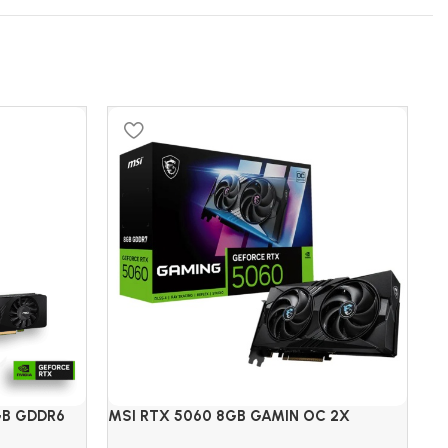
S
GB GDDR6
MSI RTX 5060 8GB GAMIN OC 2X
TA
GD