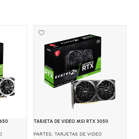
S
1650
TARJETA DE VIDEO MSI RTX 3050
TA
N
VENTUS 2X OC 8GB GDDR6
GA
O
PARTES
,
TARJETAS DE VIDEO
O