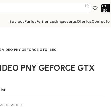
$
0
equipos
partes
periféricos
impresoras
ofertas
contacto
E VIDEO PNY GEFORCE GTX 1650
VIDEO PNY GEFORCE GTX
ist
S DE VIDEO