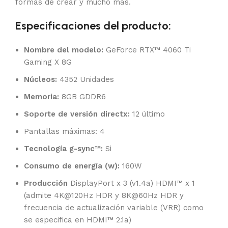
formas de crear y mucho más.
Especificaciones del producto:
Nombre del modelo:
GeForce RTX™ 4060 Ti
Gaming X 8G
Núcleos:
4352 Unidades
Memoria:
8GB GDDR6
Soporte de versión directx:
12 último
Pantallas máximas: 4
Tecnología g-sync™:
Si
Consumo de energía (w):
160W
Producción
DisplayPort x 3 (v1.4a) HDMI™ x 1
(admite 4K@120Hz HDR y 8K@60Hz HDR y
frecuencia de actualización variable (VRR) como
se especifica en HDMI™ 2.1a)