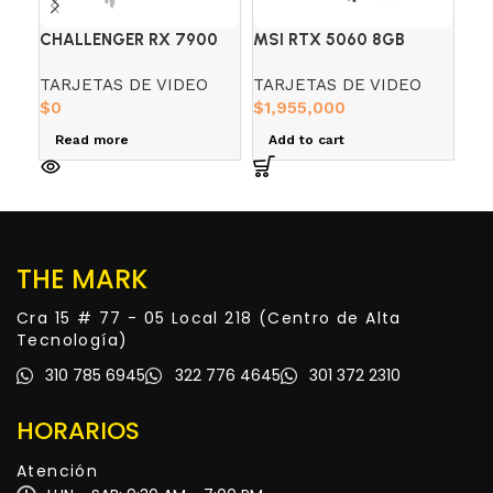
CHALLENGER RX 7900
MSI RTX 5060 8GB
MS
GRE 16GB ASROCK AMD
GAMIN OC 2X
GA
TARJETAS DE VIDEO
TARJETAS DE VIDEO
TA
RADEON
BL
$
0
$
1,955,000
$
0
Read more
Add to cart
R
THE MARK
Cra 15 # 77 - 05 Local 218 (Centro de Alta
Tecnología)
310 785 6945
322 776 4645
301 372 2310
HORARIOS
Atención