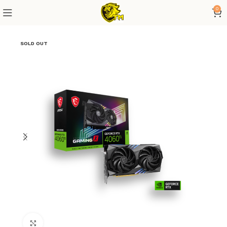
0
SOLD OUT
Click to enlarge