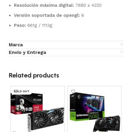
Resolución máxima digital:
7680 x 4320
Versión soportada de opengl:
6
Peso:
661g / 1113g
Marca
Envío y Entrega
Related products
SOLD OUT
SO