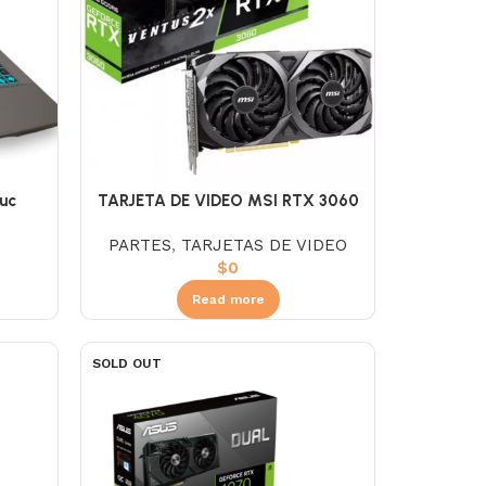
2uc
TARJETA DE VIDEO MSI RTX 3060
6gb D4
12GB GDDR6 VENTUS 2X
PARTES
,
TARJETAS DE VIDEO
 De
$
0
b Rtx-
44hz-
Read more
SOLD OUT