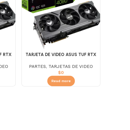
F RTX
TARJETA DE VIDEO ASUS TUF RTX
R6
4080 SUPER 16GB GAMING DDR6 OC
IDEO
PARTES
,
TARJETAS DE VIDEO
$
0
Read more