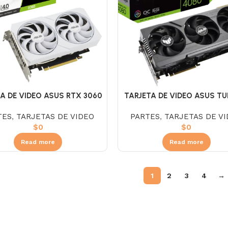
A DE VIDEO ASUS RTX 3060
TARJETA DE VIDEO ASUS TU
V2 OC 8GB GDDR6 WHITE 3
4080 16GB GAMING DD
TES
,
TARJETAS DE VIDEO
PARTES
,
TARJETAS DE V
$
0
$
0
Read more
Read more
1
2
3
4
→