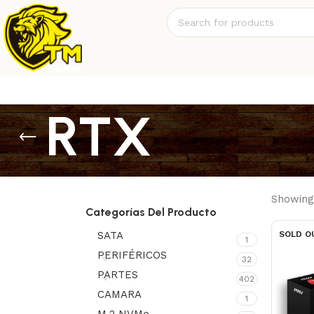
RTX
Showing 
Categorías Del Producto
SATA
SOLD O
1
PERIFÉRICOS
32
PARTES
402
CAMARA
1