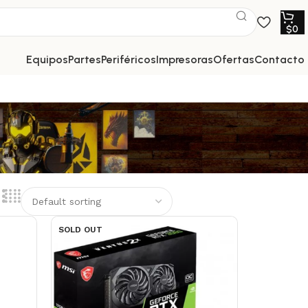
$
0
equipos
partes
periféricos
impresoras
ofertas
contacto
SOLD OUT