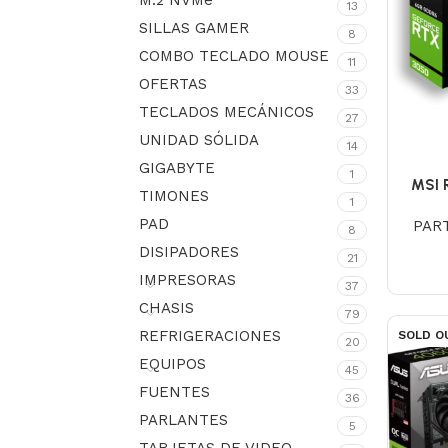
M.2 NVMe
13
SILLAS GAMER
8
COMBO TECLADO MOUSE
11
OFERTAS
33
TECLADOS MECÁNICOS
27
UNIDAD SÓLIDA
14
GIGABYTE
1
MSI 
TIMONES
1
PAD
PAR
8
DISIPADORES
21
IMPRESORAS
37
CHASIS
79
REFRIGERACIONES
SOLD O
20
EQUIPOS
45
FUENTES
36
PARLANTES
5