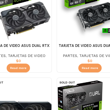
A DE VIDEO ASUS DUAL RTX
TARJETA DE VIDEO ASUS DU
4060 TI 16GB OC DDR6
4060 TI 8GB OC DDR6
TES
,
TARJETAS DE VIDEO
PARTES
,
TARJETAS DE V
$
0
$
0
Read more
Read more
UT
SOLD OUT