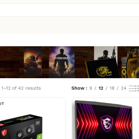
1–12 of 42 results
Show
9
12
18
24
UT