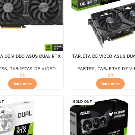
A DE VIDEO ASUS DUAL RTX
TARJETA DE VIDEO ASUS DU
070 SUPER 12GB DDR6
4070 SUPER EVO 12GB D
TES
,
TARJETAS DE VIDEO
PARTES
,
TARJETAS DE V
$
0
$
0
Read more
Read more
UT
SOLD OUT