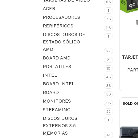
TARJETAS DE VIDEO
98
ACER
1
PROCESADORES
76
PERIFÉRICOS
116
DISCOS DUROS DE
1
ESTADO SÓLIDO
AMD
27
TARJET
BOARD AMD
21
PORTATILES
10
PAR
INTEL
48
BOARD INTEL
36
BOARD
50
MONITORES
95
SOLD O
STREAMING
22
DISCOS DUROS
1
EXTERNOS 3.5
MEMORIAS
13