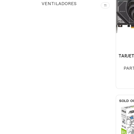
VENTILADORES
11
TARJET
4
PAR
SOLD O