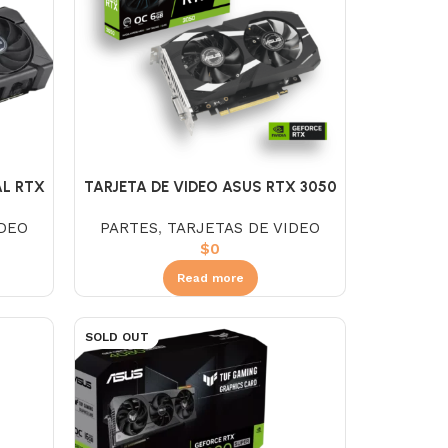
AL RTX
TARJETA DE VIDEO ASUS RTX 3050
DR6
DUAL 6GB GDDR6
IDEO
PARTES
,
TARJETAS DE VIDEO
$
0
Read more
SOLD OUT