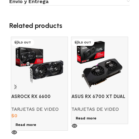
Envío y Entrega
Related products
SOLD OUT
SOLD OUT
ASROCK RX 6600
ASUS RX 6700 XT DUAL
MS
CHALLENGER 8GB OC
12GB GDDR6
GA
TARJETAS DE VIDEO
TARJETAS DE VIDEO
TA
$
0
$
1
Read more
Read more
A