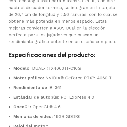
con tecnología axial para maximizar el flujo de aire
hacia el disipador térmico, se integran en la tarjeta
de 26,7 cm de longitud y 2,56 ranuras, con lo cual se
obtiene más potencia en menos espacio. Estas
mejoras convierten a ASUS Dual en la elección
perfecta para los jugadores que buscan un
rendimiento gráfico potente en un diseño compacto.
Especificaciones del producto:
Modelo:
DUAL-RTX4060TI-O16G
Motor gráfico:
NVIDIA® GeForce RTX™ 4060 Ti
Rendimiento de IA:
361
Estándar de autobús:
PCI Express 4.0
OpenGL:
OpenGL® 4.6
Memoria de video:
16GB GDDR6
Reloj del motor: