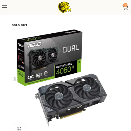
0
SOLD OUT
Click to enlarge