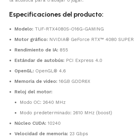
la acústica para trabajar o jugar.
Especificaciones del producto:
Modelo:
TUF-RTX4080S-O16G-GAMING
Motor gráfico:
NVIDIA® GeForce RTX™ 4080 SUPER
Rendimiento de IA:
855
Estándar de autobús:
PCI Express 4.0
OpenGL:
OpenGL® 4.6
Memoria de video:
16GB GDDR6X
Reloj del motor:
Modo OC: 2640 MHz
Modo predeterminado: 2610 MHz (boost)
Núcleo CUDA:
10240
Velocidad de memoria:
23 Gbps