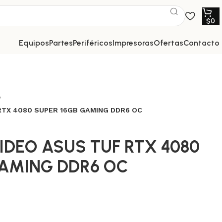
$
0
equipos
partes
periféricos
impresoras
ofertas
contacto
RTX 4080 SUPER 16GB GAMING DDR6 OC
IDEO ASUS TUF RTX 4080
GAMING DDR6 OC