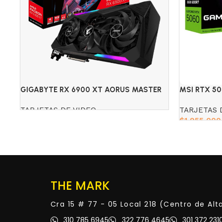
GIGABYTE RX 6900 XT AORUS MASTER
MSI RTX 5
16GB GDDR6
TARJETAS DE VIDEO
TARJETAS 
$
1,955,000
Read more
Add to cart
THE MARK
Cra 15 # 77 - 05 Local 218 (Centro de Al
310 785 6945
322 776 4645
301 372 231