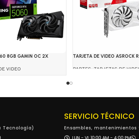
060 8GB GAMIN OC 2X
TARJETA DE VIDEO ASROCK 
GDDR6 CHALLENGER BLANCA
DE VIDEO
PARTES
,
TARJETAS DE VIDE
Read more
SERVICIO TÉCNICO
ta Tecnología)
Ensambles, mantenimientos 
0
LUN - VI: 10:00 AM - 4:00 PM