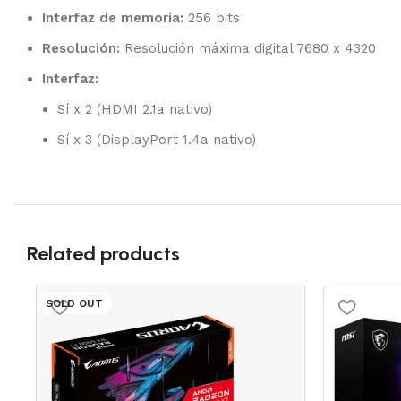
Interfaz de memoria:
256 bits
Resolución:
Resolución máxima digital 7680 x 4320
Interfaz:
Sí x 2 (HDMI 2.1a nativo)
Sí x 3 (DisplayPort 1.4a nativo)
Related products
SOLD OUT