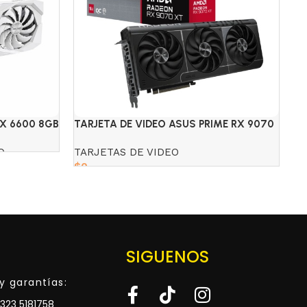
RX 6600 8GB
TARJETA DE VIDEO ASUS PRIME RX 9070
TA
16GB GDDR6 3-FAN TARJETA
DD
O
TARJETAS DE VIDEO
P
$
0
$
Read more
SIGUENOS
y garantías:
323 5181758