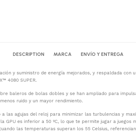
DESCRIPTION
MARCA
ENVÍO Y ENTREGA
ción y suministro de energía mejorados, y respaldada con un 
TX™ 4080 SUPER.
obre baleros de bolas dobles y se han ampliado para impulsar
menos ruido y un mayor rendimiento.
 a las agujas del reloj para minimizar las turbulencias y maxi
a GPU es inferior a 50 ºC, lo que te permite jugar a juegos m
cuando las temperaturas superan los 55 Celsius, referenciand