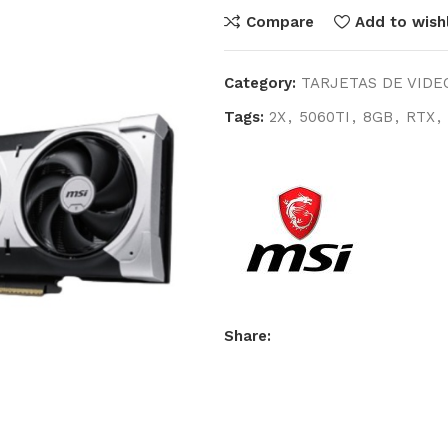
Compare
Add to wishl
Category:
TARJETAS DE VIDE
Tags:
2X
,
5060TI
,
8GB
,
RTX
,
Share: