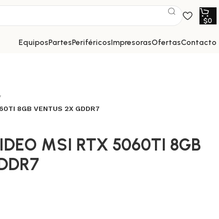
$
0
equipos
partes
periféricos
impresoras
ofertas
contacto
060TI 8GB VENTUS 2X GDDR7
IDEO MSI RTX 5060TI 8GB
DDR7