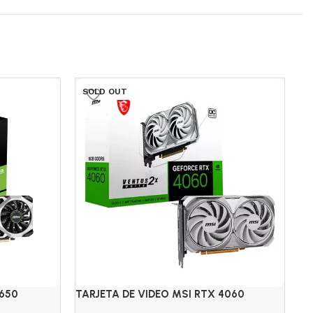
SOLD OUT
1650
TARJETA DE VIDEO MSI RTX 4060
TA
N
VENTUS 2X 8GB DDR6 WHITE
SH