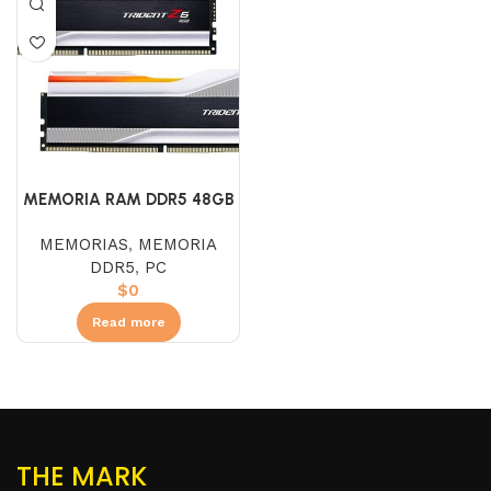
MEMORIA RAM DDR5 48GB
2X24 6000 G.SKILL
MEMORIAS
,
MEMORIA
TRIDENT Z 5
DDR5
,
PC
$
0
Read more
THE MARK