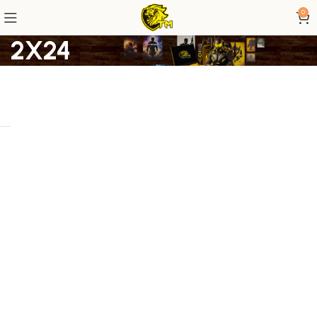
0
2X24