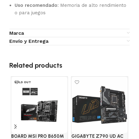
Uso recomendado
: Memoria de alto rendimiento
o para juegos
Marca
Envío y Entrega
Related products
SOLD OUT
SO
BOARD MSI PRO B650M
GIGABYTE Z790 UD AC
ME