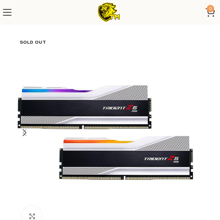
0
SOLD OUT
Click to enlarge