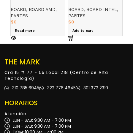
– P DDR5
WIFI DDR4
16
BOARD
,
BOARD AMD
,
BOARD
,
BOARD INTEL
,
ME
FU
PARTES
PARTES
DD
$
0
$
0
R
Read more
Add to cart
THE MARK
Cra 15 # 77 - 05 Local 218 (Centro de Alta
Tecnología)
310 785 6945
322 776 4645
301 372 2310
HORARIOS
Atención
LUN - SAB: 9:30 AM - 7:00 PM
LUN - SAB: 9:30 AM - 7:00 PM
DOM: 10:00 AM - 4:00 PM