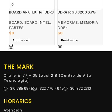
BOARD ARKTEK H61 DDR3
DDR4 16GB 3200 XPG
DI
3° GENERACION LGA1155
D35G RGB
CO
BOARD
,
BOARD INTEL
,
MEMORIAS
,
MEMORIA
DI
AI
PARTES
DDR4
PA
$
0
$
0
$
0
Add to cart
Read more
R
THE MARK
Cra 15 # 77 - 05 Local 218 (Centro de Alta
Tecnología)
310 785 6945
322 776 4645
301 372 2310
HORARIOS
Atención