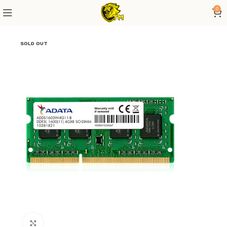
0
SOLD OUT
Click to enlarge