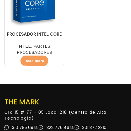
PROCESADOR INTEL CORE
I7 14700KF 3.4 GHZ SIN
INTEL
,
PARTES
,
DISIPADOR
PROCESADORES
Read more
THE MARK
Cra 15 # 77 - 05 Local 218 (Centro de Alta
Tecnología)
310 785 6945
322 776 4645
301 372 2310