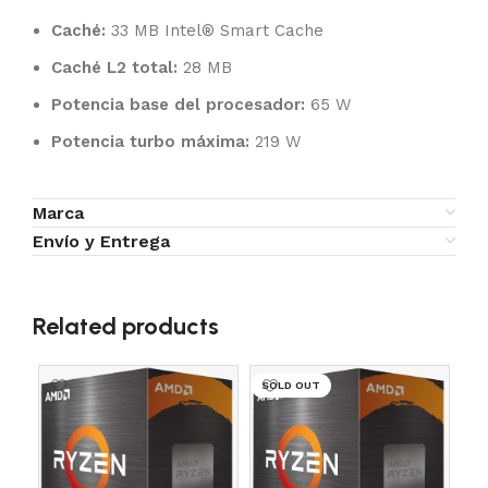
Caché:
33 MB Intel® Smart Cache
Caché L2 total:
28 MB
Potencia base del procesador:
65 W
Potencia turbo máxima:
219 W
Marca
Envío y Entrega
Related products
SOLD OUT
SO