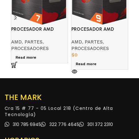
PR
PROCESADOR AMD
PROCESADOR AMD
COR
RYZEN 7 5800X 3.8 GHZ
RYZEN 9 5900X 3.7 GHZ
IN
AMD
,
PARTES
,
AMD
,
PARTES
,
$
0
PROCESADORES
PROCESADORES
R
$
0
Read more
Read more
THE MARK
Cra 15 # 77 - 05 Local 218 (Centro de Alta
Tecnología)
310 785 6945
322 776 4645
301 372 2310