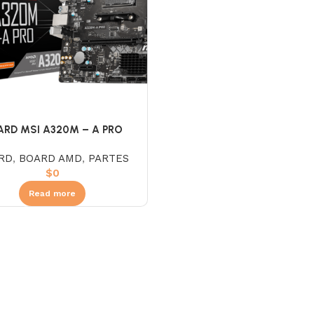
ARD MSI A320M – A PRO
RD
,
BOARD AMD
,
PARTES
$
0
Read more