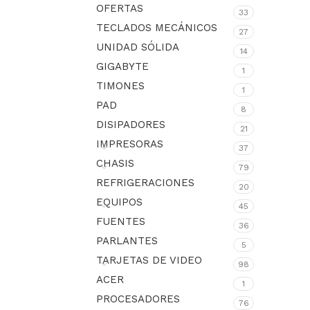
OFERTAS
33
TECLADOS MECÁNICOS
27
UNIDAD SÓLIDA
14
GIGABYTE
1
TIMONES
1
PAD
8
DISIPADORES
21
IMPRESORAS
37
CHASIS
79
REFRIGERACIONES
20
EQUIPOS
45
FUENTES
36
PARLANTES
5
TARJETAS DE VIDEO
98
ACER
1
PROCESADORES
76