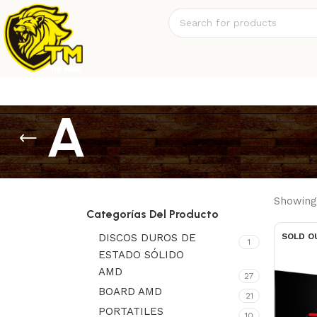
A
Showing 
Categorías Del Producto
DISCOS DUROS DE
SOLD O
1
ESTADO SÓLIDO
AMD
27
BOARD AMD
21
PORTATILES
10