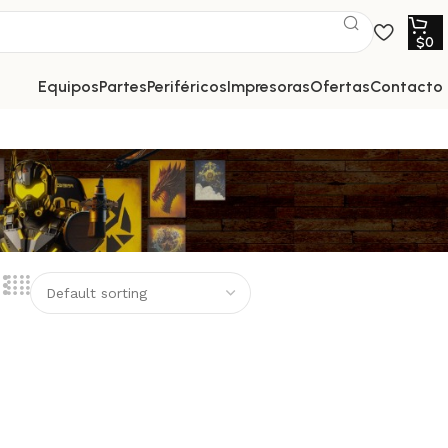
$
0
equipos
partes
periféricos
impresoras
ofertas
contacto