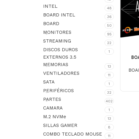
INTEL
48
BOARD INTEL
36
BOARD
50
MONITORES
95
STREAMING
22
DISCOS DUROS
1
EXTERNOS 3.5
BO
MEMORIAS
13
BOA
VENTILADORES
11
SATA
1
PERIFÉRICOS
32
PARTES
402
CAMARA
1
M.2 NVMe
13
SILLAS GAMER
8
COMBO TECLADO MOUSE
11