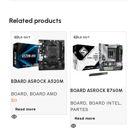
Related products
SOLD OUT
SOLD OUT
SO
BOARD ASROCK A520M
HDV (AMD)
BOARD ASROCK B760M
BO
BOARD
,
BOARD AMD
STEEL LEGEND
LI
$
0
BOARD
,
BOARD INTEL
,
BO
PARTES
PA
Read more
$
0
Read more
R