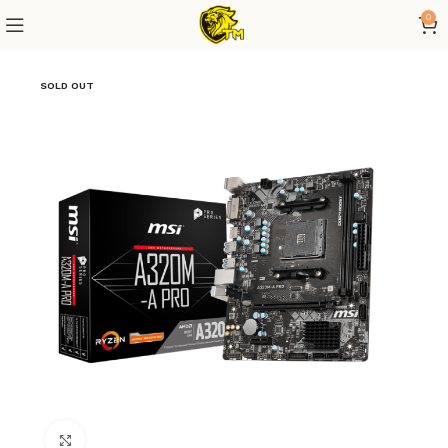
0
SOLD OUT
Click to enlarge