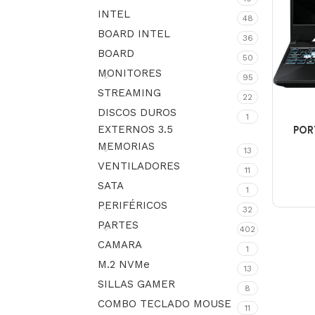
INTEL
48
BOARD INTEL
36
BOARD
50
MONITORES
95
STREAMING
22
DISCOS DUROS
1
EXTERNOS 3.5
POR
FA50
MEMORIAS
13
7535H
VENTILADORES
11
PANT 15
SATA
4GB GD
1
PERIFÉRICOS
32
PARTES
402
CAMARA
1
M.2 NVMe
13
SILLAS GAMER
8
COMBO TECLADO MOUSE
11