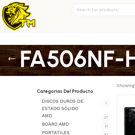
FA506NF-
Showing 
Categorías Del Producto
DISCOS DUROS DE
1
ESTADO SÓLIDO
AMD
27
BOARD AMD
21
PORTATILES
10