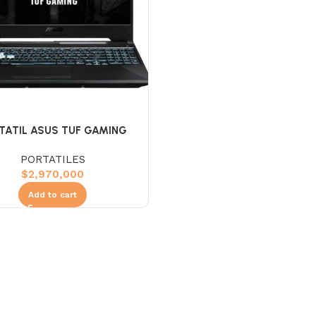
TATIL ASUS TUF GAMING
6NF-HN004 – AMD RYZEN 5
PORTATILES
S – 8GBDDR5 – 512GBSSD –
$
2,970,000
,6″ FHD – GEFORCE RTX 2050
DR6 – NO DVD – FREEDOS –
Add to cart
BLACK