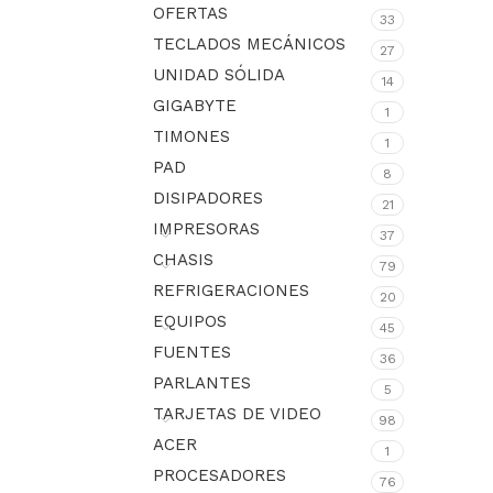
OFERTAS
33
TECLADOS MECÁNICOS
27
UNIDAD SÓLIDA
14
GIGABYTE
1
TIMONES
1
PAD
8
DISIPADORES
21
IMPRESORAS
37
CHASIS
79
REFRIGERACIONES
20
EQUIPOS
45
FUENTES
36
PARLANTES
5
TARJETAS DE VIDEO
98
ACER
1
PROCESADORES
76