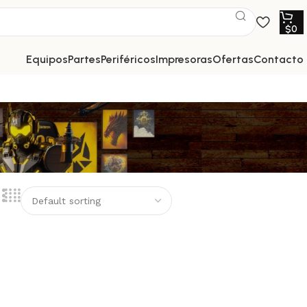
$
0
equipos
partes
periféricos
impresoras
ofertas
contacto