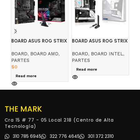
BOARD ASUS ROG STRIX
BOARD ASUS ROG STRIX
TA
B550-E GAMING WIFI
B660-A GAMING WIFI
GI
BOARD
,
BOARD AMD
,
BOARD
,
BOARD INTEL
,
PA
(AMD)
16
PARTES
PARTES
VI
$
0
Read more
R
Read more
THE MARK
Cra 15 # 77 - 05 Local 218 (Centro de Alta
Tecnología)
310 785 6945
322 776 4645
301 372 2310