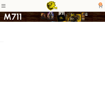
0
M711