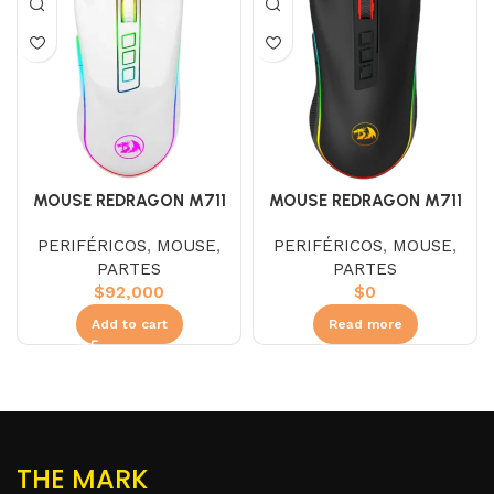
MOUSE REDRAGON M711
MOUSE REDRAGON M711
COBRA BLANCO
COBRA NEGRO
PERIFÉRICOS
,
MOUSE
,
PERIFÉRICOS
,
MOUSE
,
PARTES
PARTES
$
92,000
$
0
Add to cart
Read more
THE MARK