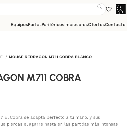
$
0
equipos
partes
periféricos
impresoras
ofertas
contacto
SE
MOUSE REDRAGON M711 COBRA BLANCO
AGON M711 COBRA
? El Cobra se adapta perfecto a tu mano, y sus
que pierdas el agarre hasta en las partidas más intensas