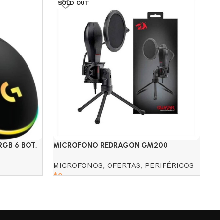
SOLD OUT
S
GB 6 BOT,
MICROFONO REDRAGON GM200
MI
QUAZAR
MICROFONOS
,
OFERTAS
,
PERIFÉRICOS
M
$
0
$
Read more