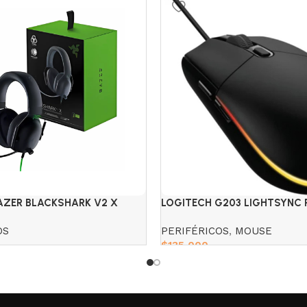
AZER BLACKSHARK V2 X
LOGITECH G203 LIGHTSYNC R
8,000 DPI
OS
PERIFÉRICOS
,
MOUSE
$
135,000
Add to cart