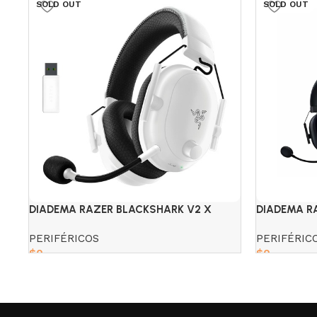
SOLD OUT
SOLD OUT
DIADEMA RAZER BLACKSHARK V2 X
DIADEMA R
BLANCA
NEGRA
PERIFÉRICOS
PERIFÉRIC
$
0
$
0
Read more
Read more