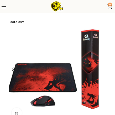
0
SOLD OUT
Click to enlarge