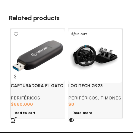
Related products
SOLD OUT
CAPTURADORA EL GATO
LOGITECH G923
MI
CAM LINK 4K
TIMON+PEDALES
ST
PERIFÉRICOS
PERIFÉRICOS
,
TIMONES
MI
PC/PLAY *
CO
$
660,000
$
0
PE
$
2
Add to cart
Read more
A