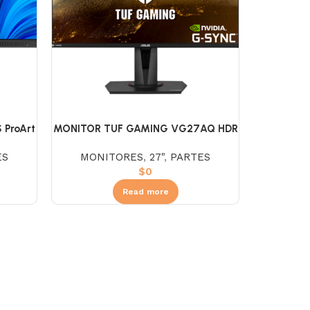
ProArt
MONITOR TUF GAMING VG27AQ HDR
27″
ES
MONITORES
,
27"
,
PARTES
$
0
Read more