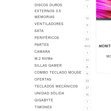
DISCOS DUROS
1
EXTERNOS 3.5
MEMORIAS
13
VENTILADORES
11
SATA
1
PERIFÉRICOS
32
PARTES
MONIT
402
AR
CAMARA
1
M
M.2 NVMe
13
SILLAS GAMER
8
COMBO TECLADO MOUSE
11
OFERTAS
33
TECLADOS MECÁNICOS
27
UNIDAD SÓLIDA
14
GIGABYTE
1
TIMONES
1