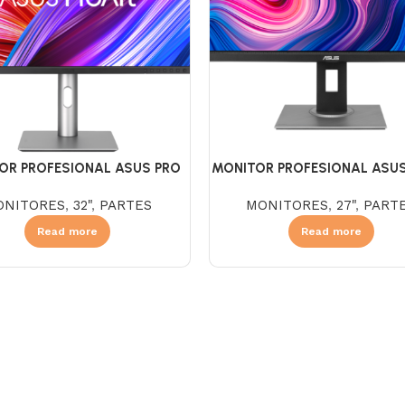
OR PROFESIONAL ASUS PRO
MONITOR PROFESIONAL ASUS 
T DISPLAY PA329CRV 32″
Display PA278QV 27″
ONITORES
,
32"
,
PARTES
MONITORES
,
27"
,
PART
Read more
Read more