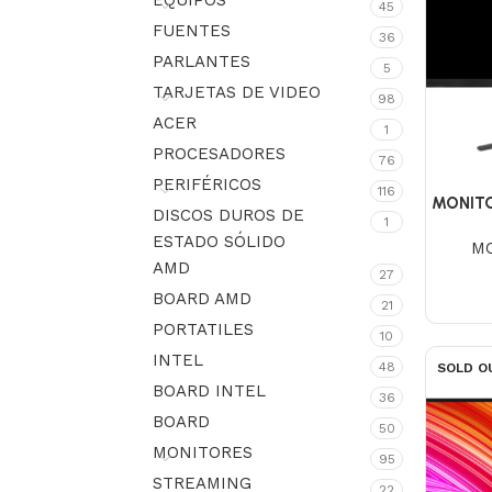
EQUIPOS
45
FUENTES
36
PARLANTES
5
TARJETAS DE VIDEO
98
ACER
1
PROCESADORES
76
PERIFÉRICOS
116
MONITO
DISCOS DUROS DE
1
ESTADO SÓLIDO
M
AMD
27
BOARD AMD
21
PORTATILES
10
INTEL
48
SOLD O
BOARD INTEL
36
BOARD
50
MONITORES
95
STREAMING
22