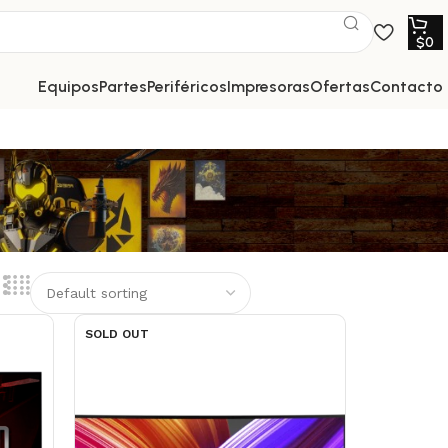
$
0
equipos
partes
periféricos
impresoras
ofertas
contacto
SOLD OUT