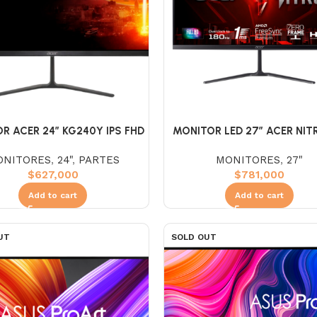
R ACER 24″ KG240Y IPS FHD
MONITOR LED 27″ ACER NIT
180Hz 1MS
KG270 (FHD) 180HZ 1M
ONITORES
,
24"
,
PARTES
MONITORES
,
27"
$
627,000
$
781,000
Add to cart
Add to cart
UT
SOLD OUT