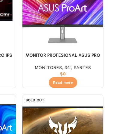
RO IPS
MONITOR PROFESIONAL ASUS PRO
S
ART CURVO PA328CGV 34″ 21:9
MONITORES
,
34"
,
PARTES
$
0
Read more
SOLD OUT