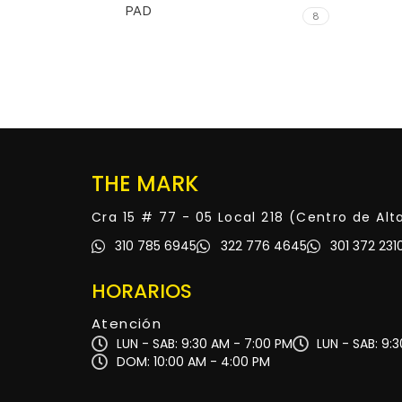
PAD
8
THE MARK
Cra 15 # 77 - 05 Local 218 (Centro de Al
310 785 6945
322 776 4645
301 372 231
HORARIOS
Atención
LUN - SAB: 9:30 AM - 7:00 PM
LUN - SAB: 9:
DOM: 10:00 AM - 4:00 PM