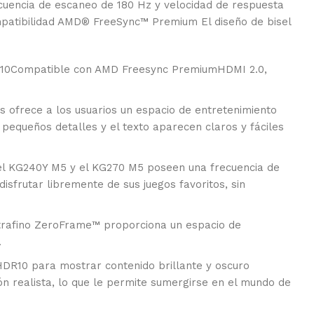
ecuencia de escaneo de 180 Hz y velocidad de respuesta
mpatibilidad AMD® FreeSync™ Premium El diseño de bisel
 HDR10Compatible con AMD Freesync PremiumHDMI 2.0,
frece a los usuarios un espacio de entretenimiento
 pequeños detalles y el texto aparecen claros y fáciles
el KG240Y M5 y el KG270 M5 poseen una frecuencia de
sfrutar libremente de sus juegos favoritos, sin
fino ZeroFrame™ proporciona un espacio de
.
R10 para mostrar contenido brillante y oscuro
ón realista, lo que le permite sumergirse en el mundo de