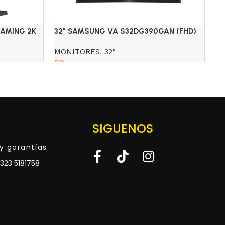
GAMING 2K
32″ SAMSUNG VA S32DG390GAN (FHD)
AS
100HZ 4MS
M
MONITORES
,
32"
M
$
0
$
Read more
SIGUENOS
y garantías:
323 5181758