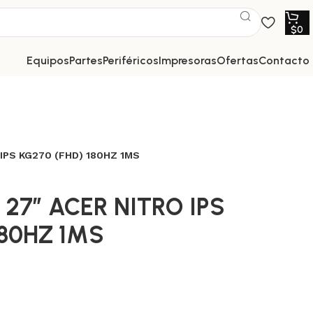
$
0
equipos
partes
periféricos
impresoras
ofertas
contacto
IPS KG270 (FHD) 180HZ 1MS
27″ ACER NITRO IPS
180HZ 1MS