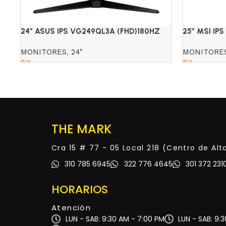
24″ ASUS IPS VG249QL3A (FHD)180HZ
25″ MSI IPS
1MS AJUSTABLE
MONITORES
,
24"
MONITORE
$
0
$
0
Read more
Read more
THE MARK
Cra 15 # 77 - 05 Local 218 (Centro de Al
310 785 6945
322 776 4645
301 372 231
HORARIOS
Atención
LUN - SAB: 9:30 AM - 7:00 PM
LUN - SAB: 9: