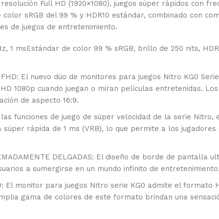
 resolución Full HD (1920×1080), juegos súper rápidos con fr
 de color sRGB del 99 % y HDR10 estándar, combinado con co
es de juegos de entretenimiento.
0 Hz, 1 msEstándar de color 99 % sRGB, brillo de 250 nits,
El nuevo dúo de monitores para juegos Nitro KG0 Series o
l HD 1080p cuando juegan o miran películas entretenidas. Los
ación de aspecto 16:9.
funciones de juego de súper velocidad de la serie Nitro, 
súper rápida de 1 ms (VRB), lo que permite a los jugadores di
MENTE DELGADAS: El diseño de borde de pantalla ultra
usuarios a sumergirse en un mundo infinito de entretenimiento
onitor para juegos Nitro serie KG0 admite el formato HD
 amplia gama de colores de este formato brindan una sensaci