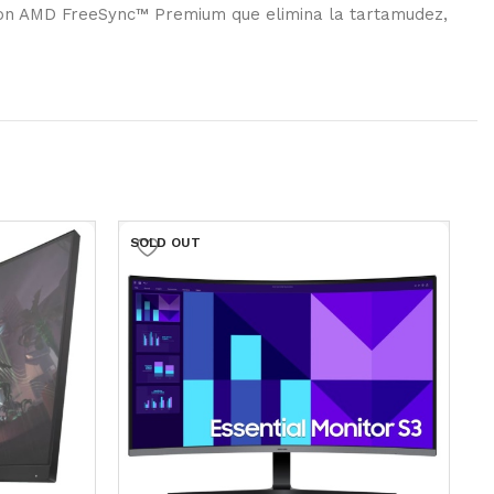
on AMD FreeSync™ Premium que elimina la tartamudez,
SOLD OUT
S