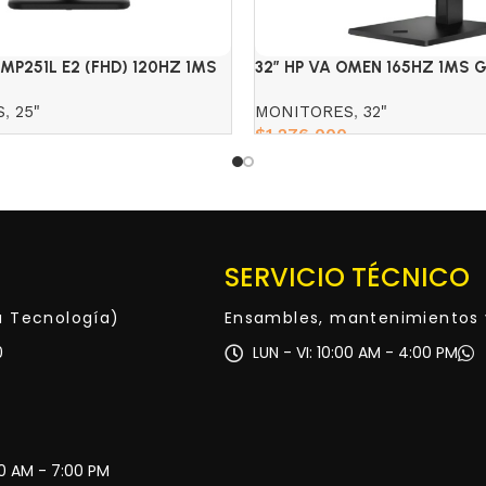
 MP251L E2 (FHD) 120HZ 1MS
32″ HP VA OMEN 165HZ 1MS 
CURVO
S
,
25"
MONITORES
,
32"
$
1,276,000
Add to cart
SERVICIO TÉCNICO
ta Tecnología)
Ensambles, mantenimientos 
0
LUN - VI: 10:00 AM - 4:00 PM
30 AM - 7:00 PM