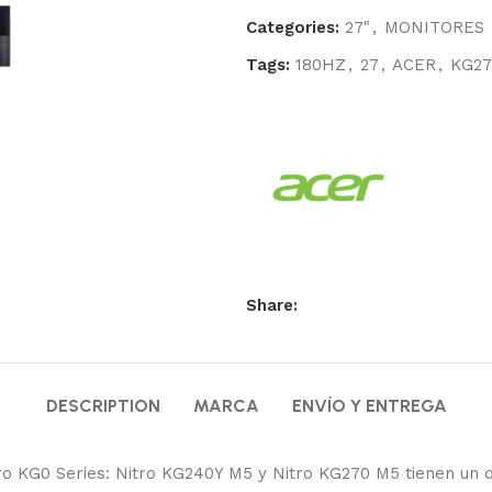
Categories:
27"
,
MONITORES
Tags:
180HZ
,
27
,
ACER
,
KG27
Share:
DESCRIPTION
MARCA
ENVÍO Y ENTREGA
ro KG0 Series: Nitro KG240Y M5 y Nitro KG270 M5 tienen un di