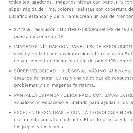
todos los jugadores. Imágenes nítidas con panel IPS con
súper rápida de 1 ms, colores realistas con cobertura
ultrafino estándar y ZeroFrame crean un par de monitor
27″ 16:9, resolución FHD (1920×1080)Panel IPS de 18
puerto de conexión DP
IMÁGENES NÍTIDAS CON PANEL IPS DE RESOLUCIÓN FHD: 
vívido y realista con una impresionante resolución Ful
de ver con esta popular pantalla de panel IPS con rel
SÚPER VELOCIDAD – JUEGOS AL MÁXIMO: Al heredar las 
escaneo de hasta 180 Hz y una velocidad de respuesta 
problemas y sin imágenes fantasma.
PANTALLA ESTÁNDAR ZEROFRAME CON BAYAS EXTREMADA
visualización espacioso e ilimitado para ayudar a los 
EXCELENTE CONTRASTE CON LA TECNOLOGÍA HDR10: El m
claramente con alto contraste. El brillo preciso y la
los juegos y los vídeos.