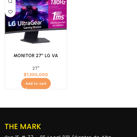
MONITOR 27″ LG VA
27GS60QC (QHD) 180HZ
27"
1MS CURVO 2K
$
1,100,000
Add to cart
THE MARK