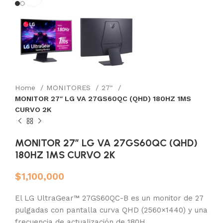
Home
MONITORES
27"
MONITOR 27″ LG VA 27GS60QC (QHD) 180HZ 1MS
CURVO 2K
MONITOR 27″ LG VA 27GS60QC (QHD)
180HZ 1MS CURVO 2K
$
1,100,000
El LG UltraGear™ 27GS60QC-B es un monitor de 27
pulgadas con pantalla curva QHD (2560×1440) y una
frecuencia de actualización de 180H.