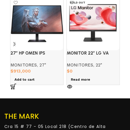
SOLD OUT
SO
27″ HP OMEN IPS
MONITOR 22″ LG VA
MO
GAMING FHD 180HZ 1MS
22MR410-B (FHD) 100HZ
RO
MONITORES
,
27"
MONITORES
,
22"
MO
5MS
(Q
$
913,000
$
0
$
0
Add to cart
Read more
R
THE MARK
Cra 15 # 77 - 05 Local 218 (Centro de Alta