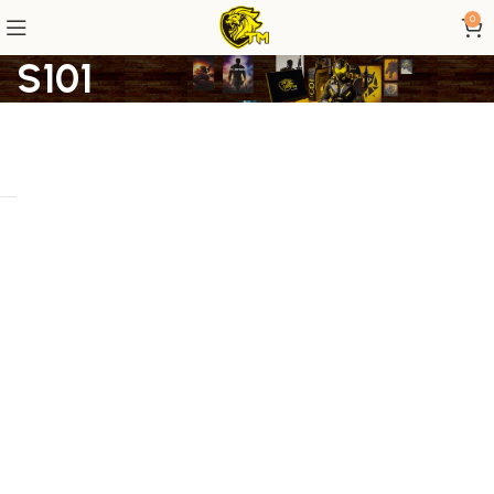
0
S101