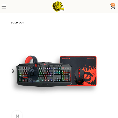
0
SOLD OUT
Click to enlarge