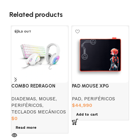
Related products
SOLD OUT
SO
COMBO REDRAGON
PAD MOUSE XPG
TE
S129W S/R GAMING
BATTLEGROUND (L)
VS
DIADEMAS
,
MOUSE
,
PAD
,
PERIFÉRICOS
PE
ESSENTIALS
S/
PERIFÉRICOS
,
$
44,990
TE
TECLADOS MECÁNICOS
TE
Add to cart
$
0
$
0
Read more
R