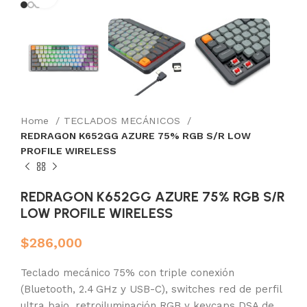
Home
TECLADOS MECÁNICOS
REDRAGON K652GG AZURE 75% RGB S/R LOW
PROFILE WIRELESS
REDRAGON K652GG AZURE 75% RGB S/R
LOW PROFILE WIRELESS
$
286,000
Teclado mecánico 75% con triple conexión
(Bluetooth, 2.4 GHz y USB-C), switches red de perfil
ultra bajo, retroiluminación RGB y keycaps DSA de