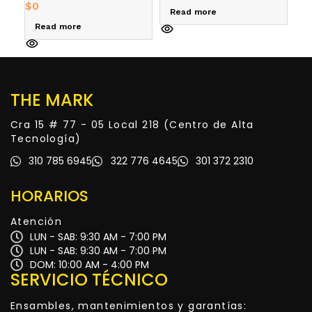
$
0
Read more
A
Read more
THE MARK
Cra 15 # 77 - 05 Local 218 (Centro de Alta
Tecnología)
310 785 6945
322 776 4645
301 372 2310
HORARIOS
Atención
LUN - SAB: 9:30 AM - 7:00 PM
LUN - SAB: 9:30 AM - 7:00 PM
DOM: 10:00 AM - 4:00 PM
SERVICIO TÉCNICO
Ensambles, mantenimientos y garantías: