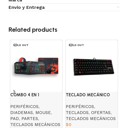
Envío y Entrega
Related products
SOLD OUT
SOLD OUT
COMBO 4 EN 1
TECLADO MECÁNICO
TE
REDRAGON S101-BA-2-SP
VSG ALNITAK – BLACK
RE
PERIFÉRICOS
,
PERIFÉRICOS
,
PE
S/B
FI
DIADEMAS
,
MOUSE
,
TECLADOS
,
OFERTAS
,
TE
PAD
,
PARTES
,
TECLADOS MECÁNICOS
TE
TECLADOS MECÁNICOS
$
0
$
2