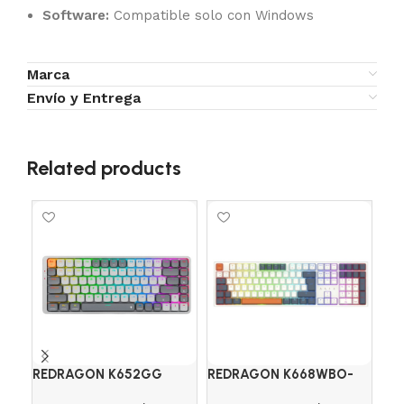
Software:
Compatible solo con Windows
Marca
Envío y Entrega
Related products
SO
REDRAGON K652GG
REDRAGON K668WBO-
TE
AZURE 75% RGB S/R
RGB TRUNDLE 100% S/R
LO