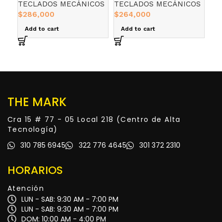
TECLADOS MECÁNICOS
TECLADOS MECÁNICOS
PE
LOW PROFILE WIRELESS
WI
$
286,000
$
264,000
TE
NE
ME
Add to cart
Add to cart
$
0
R
THE MARK
Cra 15 # 77 - 05 Local 218 (Centro de Alta
Tecnología)
310 785 6945
322 776 4645
301 372 2310
HORARIOS
Atención
LUN - SAB: 9:30 AM - 7:00 PM
LUN - SAB: 9:30 AM - 7:00 PM
DOM: 10:00 AM - 4:00 PM