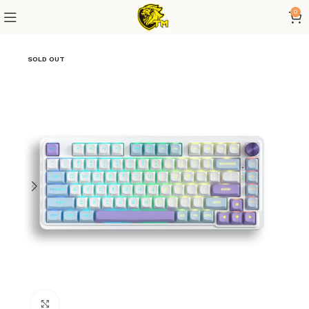
0
SOLD OUT
Click to enlarge