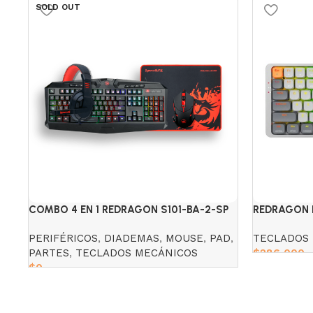
SOLD OUT
COMBO 4 EN 1 REDRAGON S101-BA-2-SP
REDRAGON 
LOW PROFIL
PERIFÉRICOS
,
DIADEMAS
,
MOUSE
,
PAD
,
TECLADOS
PARTES
,
TECLADOS MECÁNICOS
$
286,000
$
0
Add to cart
Read more