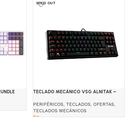
SOLD OUT
S
RUNDLE
TECLADO MECÁNICO VSG ALNITAK –
TE
BLACK S/B
KE
PERIFÉRICOS
,
TECLADOS
,
OFERTAS
,
PE
TECLADOS MECÁNICOS
M
$
0
$
Read more