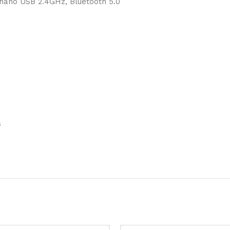
 nano USB 2.4GHz, Bluetooth 5.0
s