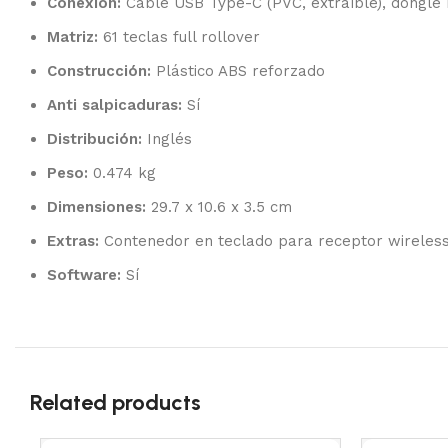
Conexión:
Cable USB Type-C (PVC, extraíble), dongle
Matriz:
61 teclas full rollover
Construcción:
Plástico ABS reforzado
Anti salpicaduras:
Sí
Distribución:
Inglés
Peso:
0.474 kg
Dimensiones:
29.7 x 10.6 x 3.5 cm
Extras:
Contenedor en teclado para receptor wireles
Software:
Sí
Related products