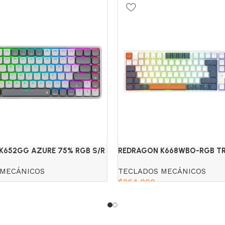
K652GG AZURE 75% RGB S/R
REDRAGON K668WBO-RGB T
E WIRELESS
100% S/R
 MECÁNICOS
TECLADOS MECÁNICOS
$
264,000
Add to cart