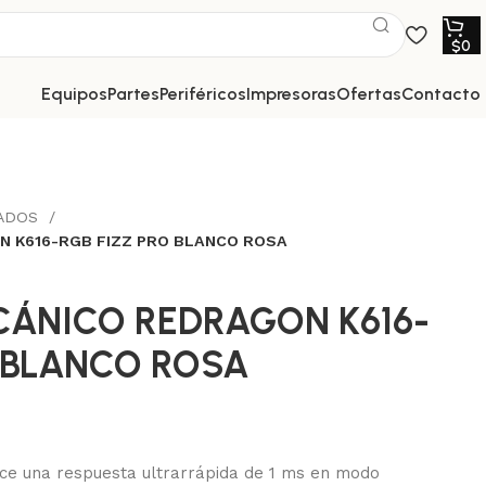
$
0
equipos
partes
periféricos
impresoras
ofertas
contacto
ADOS
 K616-RGB FIZZ PRO BLANCO ROSA
ÁNICO REDRAGON K616-
O BLANCO ROSA
ce una respuesta ultrarrápida de 1 ms en modo