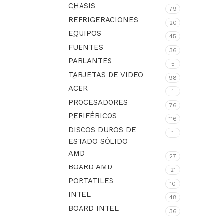
CHASIS
79
REFRIGERACIONES
20
EQUIPOS
45
FUENTES
36
PARLANTES
5
TARJETAS DE VIDEO
98
ACER
1
PROCESADORES
76
PERIFÉRICOS
116
DISCOS DUROS DE
1
ESTADO SÓLIDO
AMD
27
BOARD AMD
21
PORTATILES
10
INTEL
48
BOARD INTEL
36