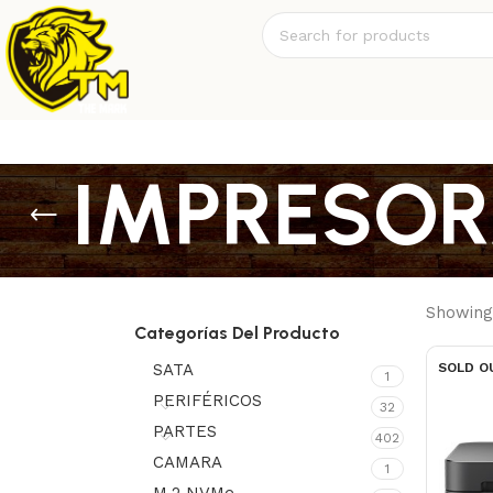
IMPRESO
Showing 
Categorías Del Producto
SATA
SOLD O
1
PERIFÉRICOS
32
PARTES
402
CAMARA
1