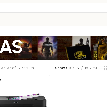
RAS
37–37 of 37 results
Show
9
12
18
24
UT