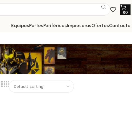
$
0
equipos
partes
periféricos
impresoras
ofertas
contacto