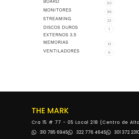
BOARD
50
MONITORES
95
STREAMING
22
DISCOS DUROS
1
EXTERNOS 3.5
MEMORIAS
13
VENTILADORES
11
THE MARK
Cra 15 # 77 - 05 Local 218 (Centro de Al
310 785 6945
322 776 4645
301 372 231