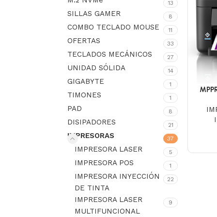
M.2 NVMe
13
SILLAS GAMER
8
COMBO TECLADO MOUSE
11
OFERTAS
33
TECLADOS MECÁNICOS
27
UNIDAD SÓLIDA
14
GIGABYTE
1
MPP
TIMONES
1
EPS
PAD
IM
8
DISIPADORES
21
IMPRESORAS
37
IMPRESORA LASER
5
IMPRESORA POS
1
IMPRESORA INYECCIÓN
22
DE TINTA
IMPRESORA LASER
9
MULTIFUNCIONAL