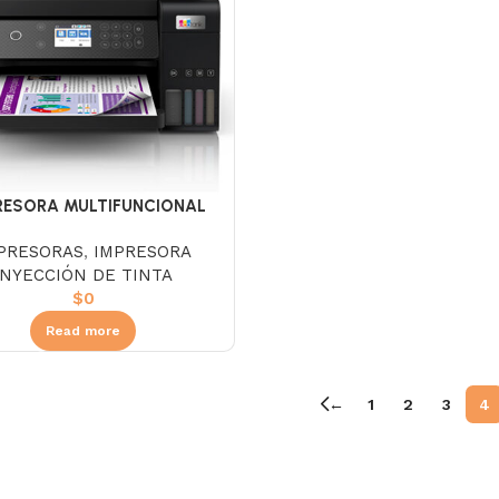
RESORA MULTIFUNCIONAL
ON ECOTANK L6270 WIFI
PRESORAS
,
IMPRESORA
INYECCIÓN DE TINTA
$
0
Read more
←
1
2
3
4