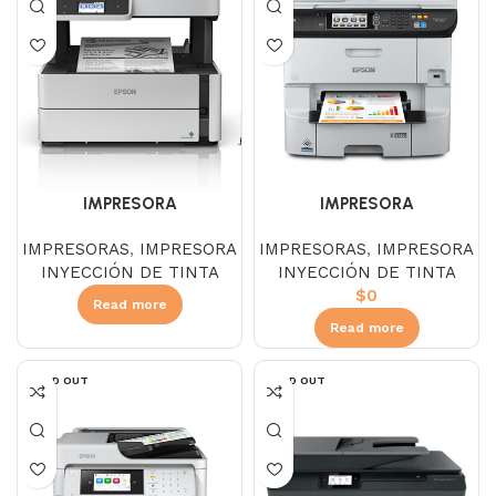
IMPRESORA
IMPRESORA
MULTIFUNCIONAL EPSON
MULTIFUNCIONAL EPSON
IMPRESORAS
,
IMPRESORA
IMPRESORAS
,
IMPRESORA
ECOTANK
WORKFORCE PRO WF-6590
INYECCIÓN DE TINTA
INYECCIÓN DE TINTA
MONOCROMATICA M3170
WIFI
$
0
WIFI
Read more
Read more
SOLD OUT
SOLD OUT