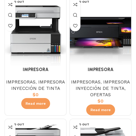
SOLD OUT
SOLD OUT
IMPRESORA
IMPRESORA
MULTIFUNCIONAL EPSON
MULTIFUNCIONAL EPSON
IMPRESORAS
,
IMPRESORA
IMPRESORAS
,
IMPRESORA
ECOTANK L6490 WIFI
ECOTANK L8180 TABLOIDE
INYECCIÓN DE TINTA
INYECCIÓN DE TINTA
,
$
0
OFERTAS
$
0
Read more
Read more
SOLD OUT
SOLD OUT