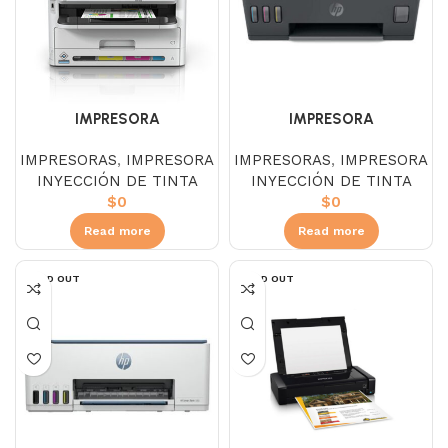
IMPRESORA
IMPRESORA
MULTIFUNCIONAL EPSON
MULTIFUNCIONAL HP
IMPRESORAS
,
IMPRESORA
IMPRESORAS
,
IMPRESORA
WORKFORCE PRO WF-
SMART TANK 530 WIFI
INYECCIÓN DE TINTA
INYECCIÓN DE TINTA
C5890 WIFI
$
0
$
0
Read more
Read more
SOLD OUT
SOLD OUT