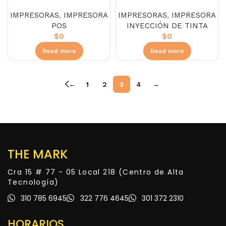
DIG – P810 bluetooth
F170 PRINTER SUBLIMACION
IMPRESORAS
,
IMPRESORA
IMPRESORAS
,
IMPRESORA
ORIGINAL
POS
INYECCIÓN DE TINTA
$
0
$
0
Read more
Read more
←
1
2
3
4
→
THE MARK
Cra 15 # 77 - 05 Local 218 (Centro de Alta
Tecnología)
310 785 6945
322 776 4645
301 372 2310
HORARIOS