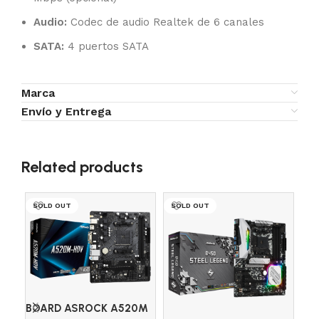
Audio:
Codec de audio Realtek de 6 canales
SATA:
4 puertos SATA
Marca
Envío y Entrega
Related products
SOLD OUT
SOLD OUT
SO
BOARD ASROCK A520M