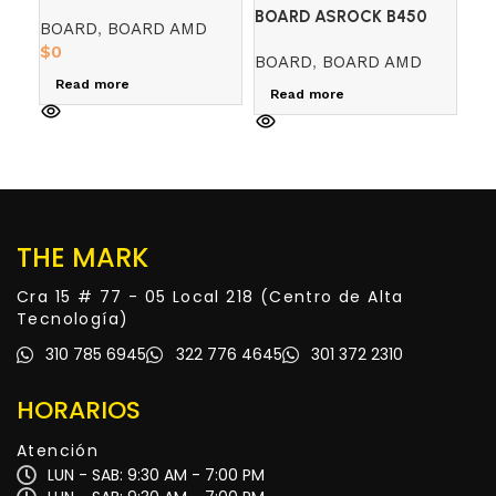
HDV (AMD)
BOARD ASROCK B450
BO
BOARD
,
BOARD AMD
STEEL LEGEND (AMD)
LI
$
0
BOARD
,
BOARD AMD
BO
PA
Read more
Read more
$
0
R
THE MARK
Cra 15 # 77 - 05 Local 218 (Centro de Alta
Tecnología)
310 785 6945
322 776 4645
301 372 2310
HORARIOS
Atención
LUN - SAB: 9:30 AM - 7:00 PM