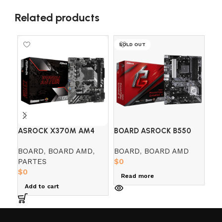
Related products
SOLD OUT
SO
ASROCK X370M AM4
BOARD ASROCK B550
BO
DDR4
PHANTOM GAMING 4
ST
BOARD
,
BOARD AMD
,
BOARD
,
BOARD AMD
BO
(AMD)
PARTES
$
0
PA
$
0
$
0
Read more
Add to cart
R