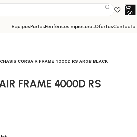
$
0
equipos
partes
periféricos
impresoras
ofertas
contacto
CHASIS CORSAIR FRAME 4000D RS ARGB BLACK
AIR FRAME 4000D RS
ist