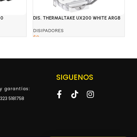
00
DIS. THERMALTAKE UX200 WHITE ARGB
IC
DISIPADORES
CH
$
0
$
3
Read more
SIGUENOS
y garantías:
323 5181758