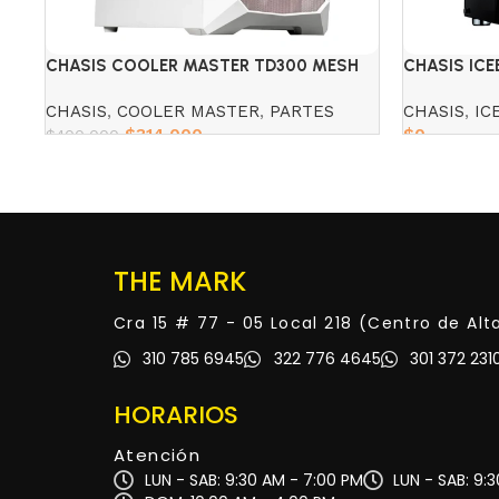
CHASIS COOLER MASTER TD300 MESH
CHASIS ICE
ARGB WHITE
CHASIS
,
COOLER MASTER
,
PARTES
CHASIS
,
IC
$
314,000
$
0
$
400,000
Add to cart
Read more
THE MARK
Cra 15 # 77 - 05 Local 218 (Centro de Al
310 785 6945
322 776 4645
301 372 231
HORARIOS
Atención
LUN - SAB: 9:30 AM - 7:00 PM
LUN - SAB: 9: