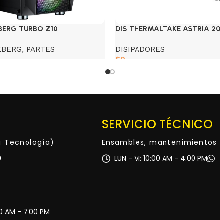
BERG TURBO Z10
DIS THERMALTAKE ASTRIA 2
BLACK/WHITE ARGB
EBERG
,
PARTES
DISIPADORES
$
0
Read more
SERVICIO TÉCNICO
ta Tecnología)
Ensambles, mantenimientos 
0
LUN - VI: 10:00 AM - 4:00 PM
30 AM - 7:00 PM