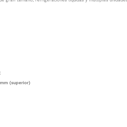
de gran tamaño, refrigeraciones líquidas y múltiples unidad
X
mm (superior)