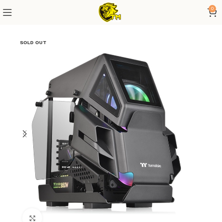
0
SOLD OUT
Click to enlarge