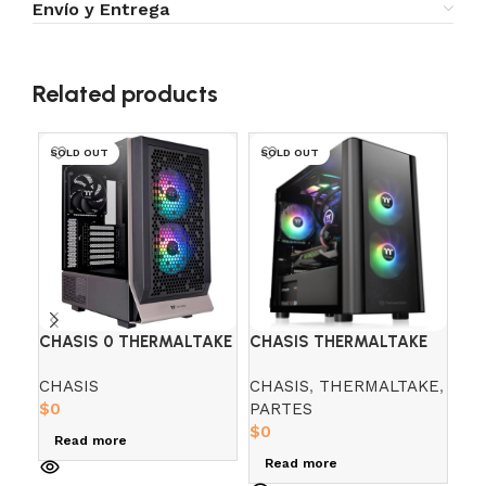
Envío y Entrega
Related products
SOLD OUT
SOLD OUT
CHASIS 0 THERMALTAKE
CHASIS THERMALTAKE
CH
CERES 300 FTE 750
V150 TG NEGRA
VE
CHASIS
CHASIS
,
THERMALTAKE
,
CH
BRONZE BLACK
BR
$
0
PARTES
$
5
$
0
Read more
A
Read more