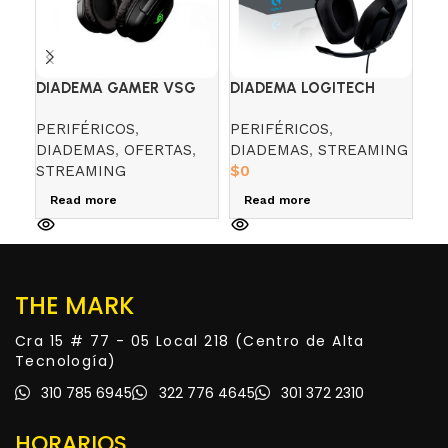
DIADEMA GAMER VSG
DIADEMA LOGITECH
DI
GRAVITY
G335 NEGRO
H1
PERIFÉRICOS
,
PERIFÉRICOS
,
PE
DIADEMAS
,
OFERTAS
,
DIADEMAS
,
STREAMING
DI
STREAMING
$
0
$
8
Read more
Read more
A
THE MARK
Cra 15 # 77 - 05 Local 218 (Centro de Alta
Tecnología)
310 785 6945
322 776 4645
301 372 2310
HORARIOS