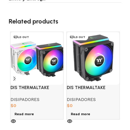
Related products
SOLD OUT
SOLD OUT
-
DIS THERMALTAKE
DIS THERMALTAKE
DI
ASTRIA 200
ASTRIA A400 BLACK
MI
DISIPADORES
DISIPADORES
DI
BLACK/WHITE ARGB
ARGB
$
0
$
0
$
21
Read more
Read more
A