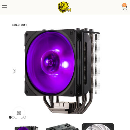
0
SOLD OUT
Click to enlarge